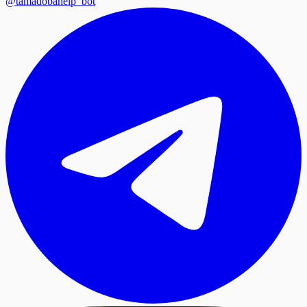
@tamadobahelp_bot