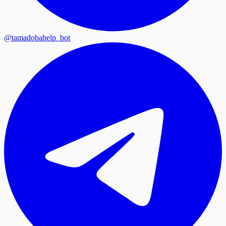
@tamadobahelp_bot